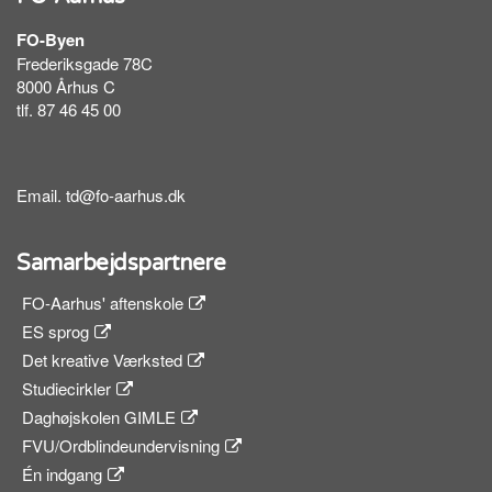
FO-Byen
Frederiksgade 78C
8000 Århus C
tlf. 87 46 45 00
Email.
td@fo-aarhus.dk
Samarbejdspartnere
FO-Aarhus' aftenskole
ES sprog
Det kreative Værksted
Studiecirkler
Daghøjskolen GIMLE
FVU/Ordblindeundervisning
Én indgang