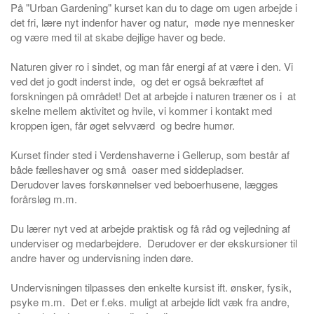
På "Urban Gardening" kurset kan du to dage om ugen arbejde i
det fri, lære nyt indenfor haver og natur,
møde nye mennesker
og være med til at skabe dejlige haver og bede.
Naturen giver ro i sindet, og man får energi af at være i den. Vi
ved det jo godt inderst inde,
og det er også bekræftet af
forskningen på området! Det at arbejde i naturen træner os i
at
skelne mellem aktivitet og hvile, vi kommer i kontakt med
kroppen igen, får øget selvværd
og bedre humør.
Kurset finder sted i Verdenshaverne i Gellerup, som består af
både fælleshaver og små
oaser med siddepladser.
Derudover laves forskønnelser ved beboerhusene, lægges
forårsløg m.m.
Du lærer nyt ved at arbejde praktisk og få råd og vejledning af
underviser og medarbejdere.
Derudover er der ekskursioner til
andre haver og undervisning inden døre.
Undervisningen tilpasses den enkelte kursist ift. ønsker, fysik,
psyke m.m.
Det er f.eks. muligt at arbejde lidt væk fra andre,