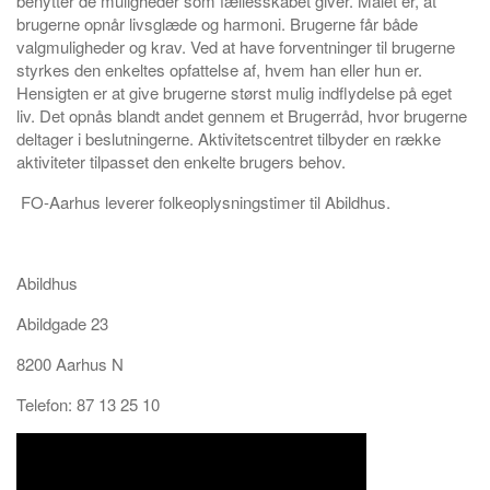
benytter de muligheder som fællesskabet giver. Målet er, at
brugerne opnår livsglæde og harmoni. Brugerne får både
valgmuligheder og krav. Ved at have forventninger til brugerne
styrkes den enkeltes opfattelse af, hvem han eller hun er.
Hensigten er at give brugerne størst mulig indflydelse på eget
liv. Det opnås blandt andet gennem et Brugerråd, hvor brugerne
deltager i beslutningerne. Aktivitetscentret tilbyder en række
aktiviteter tilpasset den enkelte brugers behov.
FO-Aarhus leverer folkeoplysningstimer til Abildhus.
Abildhus
Abildgade 23
8200
Aarhus N
Telefon:
87 13 25 10