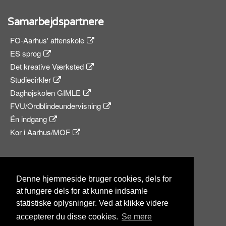
Samarbejdspartnere
FO-Aarhus' aftenskole
ES sprog
Det kreative Værksted
Studiecirkler
Daghøjskolen GIMLE
FVU/Ordblindeundervisning
Én indgang
Kor i Aarhus/MOF
Sociale medier
Denne hjemmeside bruger cookies, dels for
at fungere dels for at kunne indsamle
statistiske oplysninger. Ved at klikke videre
accepterer du disse cookies.
Se mere
© 2026