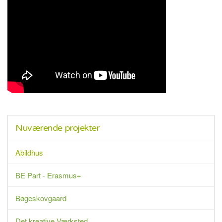
Nuværende projekter
Abildhus
BE Part - Erasmus+
Bøgeskovgaard
Det kreative Værksted