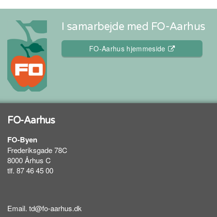
I samarbejde med FO-Aarhus
FO-Aarhus hjemmeside
FO-Aarhus
FO-Byen
Frederiksgade 78C
8000 Århus C
tlf. 87 46 45 00
Email.
td@fo-aarhus.dk