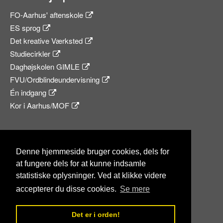
FO-Aarhus' aftenskole
ES sprog
Det kreative Værksted
Studiecirkler
Daghøjskolen GIMLE
FVU/Ordblindeundervisning
Én indgang
Kor i Aarhus/MOF
Sociale medier
Denne hjemmeside bruger cookies, dels for
at fungere dels for at kunne indsamle
statistiske oplysninger. Ved at klikke videre
accepterer du disse cookies.
Se mere
© 2026
Cookie- og privatlivspolitik
Sitemap
Det er i orden!
i samarbejde med
FO-Aarhus™