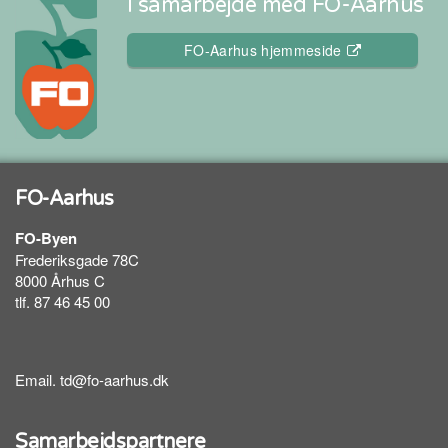
I samarbejde med FO-Aarhus
FO-Aarhus hjemmeside
FO-Aarhus
FO-Byen
Frederiksgade 78C
8000 Århus C
tlf. 87 46 45 00
Email.
td@fo-aarhus.dk
Samarbejdspartnere